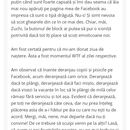
puţin când sunt foarte capsată şi îmi dau seama că ăia
mai nou apăruţi pe pagina mea de Facebook au
impresia că sunt o tipă drăguţă. Nu-s! Şi simt nevoia
să scot ghearele din ce în ce mai des. Chiar, măi,
Zuchi, la butonul de block ai putea să pui o iconiţă
potrivită dacă tot îţi place să scoţi emoticoane noi.
Am fost certată pentru că mi-am donat ziua de
naştere. Ăsta a fost momentul WTF al zilei respective.
Am observat că înainte deranjau copiii şi pisicile pe
Facebook, acum deranjează cam orice. Deranjează
dacă te plângi, deranjează dacă faci mişto, deranjează
dacă visezi la vacanţe în loc să le plângi de milă celor
rămaşi fără serviciu şi tot aşa. Evident că deranjează,
pe toţi ne deranjează câte ceva, dar nu prea înţeleg
plăcerea asta de a-i hăitui pe ăia cu care nu eşti tu de
acord. Mergi, măi, nene, mai departe dacă nu-ţi
convine! De ce trebuie să scuipi venin pe la alţii? Lasă,
că avem şi noi frustrările noastre, nu ne mai trebuie şi