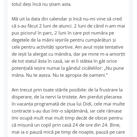
totul deşi încă nu ştiam asta.
Mă uit la data din calendar şi încă nu-mi vine să cred
că s-au făcut 2 luni de atunci. 2 luni de când n-am mai
pus piciorul în parc, 2 luni în care pot număra pe
degetele de la mâini ieşirile pentru cumpărături şi
cele pentru activităţi sportive. Am avut nişte tentative
de ieşit la alergat cu mândra, dar pe mine m-a amorţit
de tot statul ăsta în casă, iar ei îi stătea în gât orice
potenţială ieşire numai la gândul cicălelilor: „Nu pune
mâna. Nu te aşeza. Nu te apropia de oameni.”
Am trecut prin toate stările posibile: de la frustrare la
disperare, de la nervi la tristeţe. Am pierdut plecarea
în vacanţa programată de ziua lui Didi, cele mai multe
contracte s-au dus într-o săptămână, iar cele rămase
îmi ocupă mult mai mult timp decât de obicei pentru
că mişună un copil prin casă 24 de ore din 24. Bine,
mai ia o pauză mică pe timp de noapte, pauză pe care