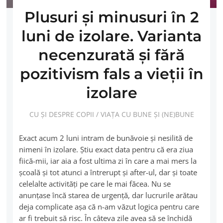
Plusuri şi minusuri în 2
luni de izolare. Varianta
necenzurată şi fără
pozitivism fals a vieţii în
izolare
CU ȘI DESPRE COPII
/
VIAȚA CU BUNE ȘI (NE)BUNE
Exact acum 2 luni intram de bunăvoie şi nesilită de
nimeni în izolare. Ştiu exact data pentru că era ziua
fiică-mii, iar aia a fost ultima zi în care a mai mers la
şcoală şi tot atunci a întrerupt şi after-ul, dar şi toate
celelalte activităţi pe care le mai făcea. Nu se
anunţase încă starea de urgenţă, dar lucrurile arătau
deja complicate aşa că n-am văzut logica pentru care
ar fi trebuit să risc. În câteva zile avea să se închidă