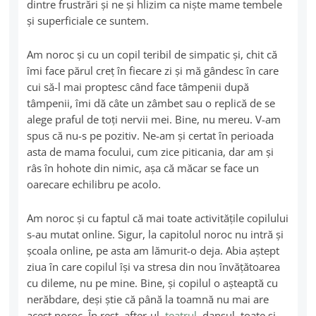
dintre frustrări şi ne şi hlizim ca nişte mame tembele
şi superficiale ce suntem.
Am noroc şi cu un copil teribil de simpatic şi, chit că
îmi face părul creţ în fiecare zi şi mă gândesc în care
cui să-l mai proptesc când face tâmpenii după
tâmpenii, îmi dă câte un zâmbet sau o replică de se
alege praful de toţi nervii mei. Bine, nu mereu. V-am
spus că nu-s pe pozitiv. Ne-am şi certat în perioada
asta de mama focului, cum zice piticania, dar am şi
râs în hohote din nimic, aşa că măcar se face un
oarecare echilibru pe acolo.
Am noroc şi cu faptul că mai toate activităţile copilului
s-au mutat online. Sigur, la capitolul noroc nu intră şi
şcoala online, pe asta am lămurit-o deja. Abia aştept
ziua în care copilul îşi va stresa din nou învăţătoarea
cu dileme, nu pe mine. Bine, şi copilul o aşteaptă cu
nerăbdare, deşi ştie că până la toamnă nu mai are
acest noroc. În rest, after-ul,
teatrul
, dansul, toate şi-