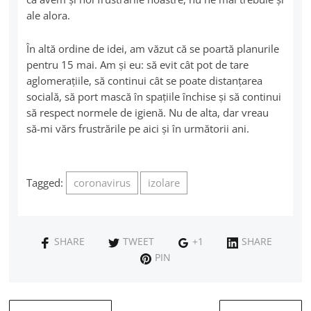
ale alora.
În altă ordine de idei, am văzut că se poartă planurile
pentru 15 mai. Am şi eu: să evit cât pot de tare
aglomeraţiile, să continui cât se poate distanţarea
socială, să port mască în spaţiile închise şi să continui
să respect normele de igienă. Nu de alta, dar vreau
să-mi vărs frustrările pe aici şi în următorii ani.
Tagged:
coronavirus
izolare
SHARE
TWEET
+1
SHARE
PIN