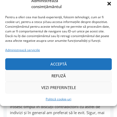
Administrează
Social Media, am avut zile când nu m-am atins de
consimțământul
televizor, iar pe telefon n-am pus mâna cu orele. Am
ieşit din bulă şi am văzut o mulţime de lucruri care m-
Pentru a oferi cea mai bună experiență, folosim tehnologii, cum ar fi
au scos din minţi. Am descoperit că tâmpiţii din
cookie-uri, pentru a stoca și/sau accesa informațiile despre dispozitive.
Consimțământul pentru aceste tehnologii ne permite să procesăm date,
online sunt mai mulţi şi mai activi, că altfel nu-mi
cum ar fi comportamentul de navigare sau ID-uri unice pe acest site.
explic afluxul de mesaje de la tot felul de cretini care
Dacă nu îți dai consimțământul sau îți retragi consimțământul dat poate
au impresia că messenger-ul e loc de agăţat. Atâta
avea afecte negative asupra unor anumite funcționalități și funcții.
plăcere să dau block n-am mai simţit de pe vremea
Administrează serviciile
când eram tânără şi înjuram live şi necenzurat
specimenele care au impresia că dacă mergi singură
ACCEPTĂ
pe stradă eşti la dispoziţia lor.
REFUZĂ
M-am oripilat când am realizat câţi oameni aleg să
creadă minciuni şi teorii ale conspiraţiei. Cei mai
VEZI PREFERINȚELE
mulţi sunt dintre aceiaşi care propovăduiesc
nenorocirile vaccinurilor şi minunile uleiurilor
Politică cookie-uri
esenţiale. Mi-am dat seama că nu are rost să-mi
irosesc timpul în discuţii contradictorii cu astfel de
indivizi şi în general am preferat să le evit. Sigur, mai