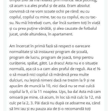
că acum s-a ales praful şi de asta. Eram absolut
convinsă că ne vom scoate ochii pe rând: eu cu
copilul, copilul cu mine, tac-su cu copilul, eu cu tac-
su. Nu mă întrebaţi cum, dar încă suntem toţi în viaţă
şi cu prea puţine vânătăi, şi alea cauzate de fotbalul
jucat, unde altundeva, în apartament.
Am încercat în primă fază să respect o oarecare
normalitate şi să instaurez program de şcoală,
program de lucru, program de joacă, timp pentru
curăţenie, spălat, gătit. La dracu! Asta nu e o situaţie
normală, aşa că s-a cam ales praful de reguli. Aia e! N-
o să moară nici copilul că mănâncă prea multe
dulciuri, nu leşină nimeni dacă ne trezim la 9 şi ne
apucăm de muncă la 10, nici dacă nu se mai culcă
copilul la 9, ci la 11 noaptea. Ups, ba da! Asta mă cam
omoară pe mine, că acum, în loc să mă culc la 12, mă
culc pe la 2, 3. Păi dacă nu după ce adoarme ea, când
să îmi iau şi eu pauza aia de ţi-o recomandă toţi