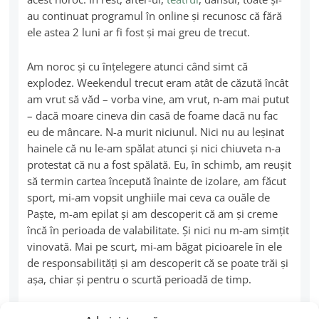
au continuat programul în online şi recunosc că fără
ele astea 2 luni ar fi fost şi mai greu de trecut.
Am noroc şi cu înţelegere atunci când simt că
explodez. Weekendul trecut eram atât de căzută încât
am vrut să văd – vorba vine, am vrut, n-am mai putut
– dacă moare cineva din casă de foame dacă nu fac
eu de mâncare. N-a murit niciunul. Nici nu au leşinat
hainele că nu le-am spălat atunci şi nici chiuveta n-a
protestat că nu a fost spălată. Eu, în schimb, am reuşit
să termin cartea începută înainte de izolare, am făcut
sport, mi-am vopsit unghiile mai ceva ca ouăle de
Paşte, m-am epilat şi am descoperit că am şi creme
încă în perioada de valabilitate. Şi nici nu m-am simţit
vinovată. Mai pe scurt, mi-am băgat picioarele în ele
de responsabilităţi şi am descoperit că se poate trăi şi
aşa, chiar şi pentru o scurtă perioadă de timp.
Am avut zile când am devorat ştirile şi postările din