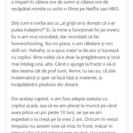
o împart în câteva ore de somn şi câteva ore de
recăpătat minţile cu ochii-n filme pe Netflix sau HBO.
Ştiţi cum e vorba aia cu „ai grijă ce-ţi doreşti că s-ar
putea îndeplini?” Ei, la mine a funcţionat fix pe invers.
Eu n-am vrut niciodată, dar niciodată să fac
homeschooling. Nu-mi place, n-am răbdare şi nici
skill-uri. Hahaha, şi-a spus viaţa! Ia de-aici şi lucrează
cu copilul. Bine naibii că e doar la pregătitoare şi încă
mai înţeleg una, alta. Când o ajunge la fracţii o să-şi
dea seama cât de praf sunt. Noroc cu tac-su, că ştie
matematică şi sper să facă faţă şi materiei, şi
încăpăţânării plodului din dotare.
Din acelaşi capitol, n-am fost adepta statului cu
copilul acasă, aşa că eu am plecat la muncă pe când
avea pitica un pic peste 10 luni, iar pe ea am
expediat-o la creşă pe la vreo 2 ani. Oricum în restul
timpului nu aveam voie să mişc în front, măcar în
timpul zilei să mă relaxez prin muncă. Iaca pocinog,