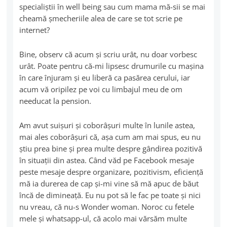
specialiştii în well being sau cum mama mă-sii se mai
cheamă şmecheriile alea de care se tot scrie pe
internet?
Bine, observ că acum şi scriu urât, nu doar vorbesc
urât. Poate pentru că-mi lipsesc drumurile cu maşina
în care înjuram şi eu liberă ca pasărea cerului, iar
acum vă oripilez pe voi cu limbajul meu de om
needucat la pension.
Am avut suişuri şi coborâşuri multe în lunile astea,
mai ales coborâşuri că, aşa cum am mai spus, eu nu
ştiu prea bine şi prea multe despre gândirea pozitivă
în situaţii din astea. Când văd pe Facebook mesaje
peste mesaje despre organizare, pozitivism, eficienţă
mă ia durerea de cap şi-mi vine să mă apuc de băut
încă de dimineaţă. Eu nu pot să le fac pe toate şi nici
nu vreau, că nu-s Wonder woman. Noroc cu fetele
mele şi whatsapp-ul, că acolo mai vărsăm multe