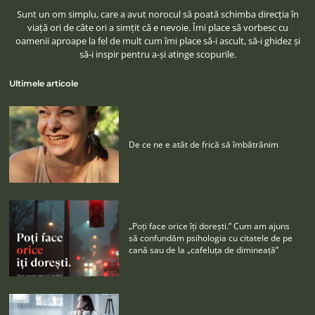
Sunt un om simplu, care a avut norocul să poată schimba direcţia în
viaţă ori de câte ori a simţit că e nevoie. Îmi place să vorbesc cu
oamenii aproape la fel de mult cum îmi place să-i ascult, să-i ghidez şi
să-i inspir pentru a-şi atinge scopurile.
Ultimele articole
De ce ne e atât de frică să îmbătrânim
„Poţi face orice îţi doreşti.” Cum am ajuns
să confundăm psihologia cu citatele de pe
cană sau de la „cafeluţa de dimineaţă”