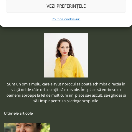
VEZI PREFERINȚELE
Politică cookie-uri
Despre mine
Sunt un om simplu, care a avut norocul să poată schimba direcţia în
viaţă ori de câte ori a simţit că e nevoie. Îmi place să vorbesc cu
oamenii aproape la fel de mult cum îmi place să-i ascult, să-i ghidez şi
să-i inspir pentru a-şi atinge scopurile.
Ultimele articole