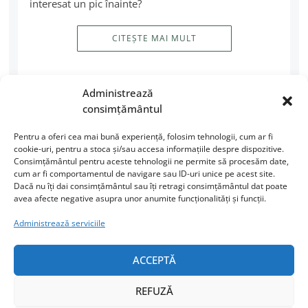
interesat un pic înainte?
CITEȘTE MAI MULT
Administrează
consimțământul
Pentru a oferi cea mai bună experiență, folosim tehnologii, cum ar fi
cookie-uri, pentru a stoca și/sau accesa informațiile despre dispozitive.
Consimțământul pentru aceste tehnologii ne permite să procesăm date,
cum ar fi comportamentul de navigare sau ID-uri unice pe acest site.
Dacă nu îți dai consimțământul sau îți retragi consimțământul dat poate
URMĂREȘTE-MI ACTIVITATEA
avea afecte negative asupra unor anumite funcționalități și funcții.
Administrează serviciile
Facebook
Instagram
ACCEPTĂ
LinkedIn
REFUZĂ