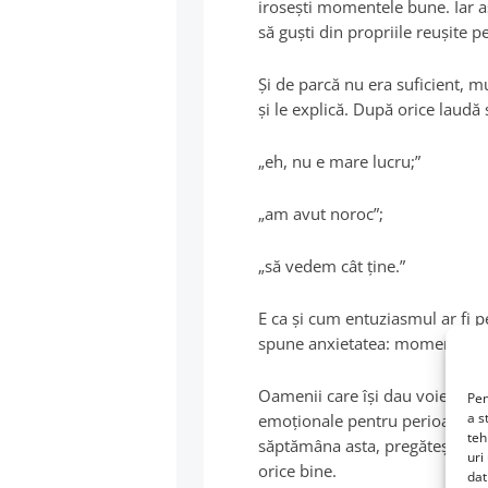
iroseşti momentele bune. Iar as
să guşti din propriile reuşite 
Şi de parcă nu era suficient, m
şi le explică. După orice laudă 
„eh, nu e mare lucru;”
„am avut noroc”;
„să vedem cât ţine.”
E ca şi cum entuziasmul ar fi p
spune anxietatea: momentele de
Oamenii care îşi dau voie să si
Pen
a s
emoţionale pentru perioadele gr
teh
săptămâna asta, pregăteşte-te.
uri
orice bine.
dat