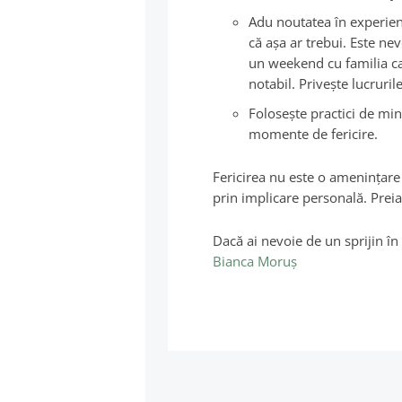
Adu noutatea în experienţ
că aşa ar trebui. Este nevo
un weekend cu familia ca 
notabil. Priveşte lucruril
Foloseşte practici de mind
momente de fericire.
Fericirea nu este o amenințare
prin implicare personală. Preia
Dacă ai nevoie de un sprijin în
Bianca Moruș