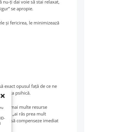
nu-ţi dai voie să stai relaxat,
sigur” se apropie.
le şi fericirea, le minimizează
să exact opusul faţă de ce ne
istenţa psihică.
 timp, mai multe resurse
tru
spune: „ai râs prea mult
ID-
 trebui să compenseze imediat
l