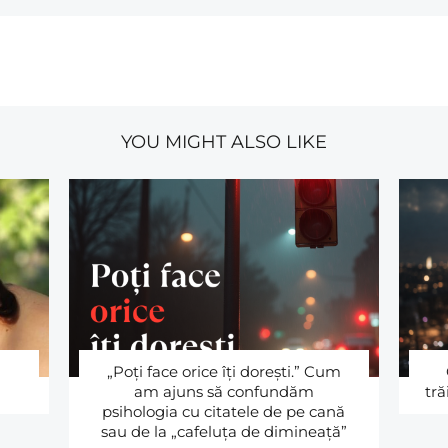
YOU MIGHT ALSO LIKE
„Poţi face orice îţi doreşti.” Cum
am ajuns să confundăm
tră
psihologia cu citatele de pe cană
sau de la „cafeluţa de dimineaţă”