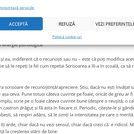
inistrează serviciile
 mereu pregătit pentru rău, ci să îţi dai voie să trăieşti binele atu
nseamnă că trebuie să începem suferinţa mai devreme decât e caz
ACCEPTĂ
REFUZĂ
VEZI PREFERINȚEL
 recompense trecătoare, ci cărămizi pentru reziliență. Ne lărgesc 
Politică cookie-uri
xietatea le blochează. Ne ajută să acumulăm resurse care să ne sus
 energie psihologică.
şi ea, indiferent că o recunoşti sau nu – este că poţi modifica ace
e să le repeţi la fel cum repetai Scrisoarea a III-a în şcoală, ca să 
a scrisoare de recunoştinţă/apreciere. Ştiu, dacă nu eşti învăţat să 
 aşa ceva. Pune totuşi câteva cuvinte pe foaie, oricât de greu ar fi
implu, scrie pe o foaie câteva cuvinte bune (despre o reuşită, o ca
astron drăguţ şi fă asta în fiecare zi. Periodic, citeşte-le şi gândeş
beşti, să respiri adâns, să le simţi la intensitatea pe care o merită
ţi arde, chiar dacă nu vezi sensul, chiar dacă crezi că e ridicol. 
ă la creşterea stării de bine.