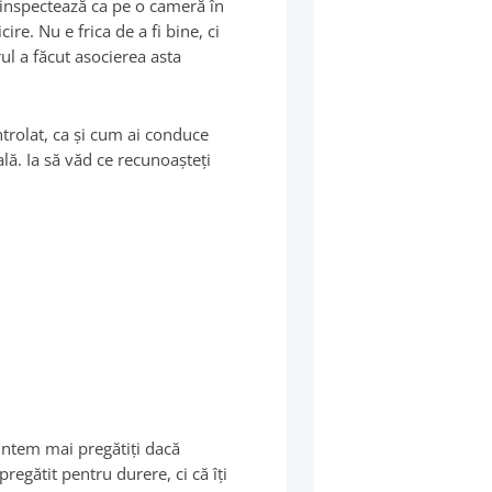
l inspectează ca pe o cameră în
ire. Nu e frica de a fi bine, ci
ul a făcut asocierea asta
ntrolat, ca şi cum ai conduce
ală. Ia să văd ce recunoaşteţi
untem mai pregătiţi dacă
regătit pentru durere, ci că îţi