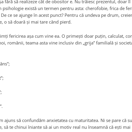
a fără să realizeze cât de obositor e. Nu trăiesc prezentul, doar î
n psihologie există un termen pentru asta: cherofobie, frica de feric
. De ce se ajunge în acest punct? Pentru că undeva pe drum, creier
, o să doară şi mai tare când pierd.
simţi fericirea aşa cum vine ea. O primeşti doar puţin, calculat, co
i, românii, teama asta vine inclusiv din „grija” familială şi societ
lâns”;
”;
;
”.
am ajuns să confundăm anxietatea cu maturitatea. Ni se pare că s
e, să te chinui îniante să ai un motiv real nu înseamnă că eşti mai p