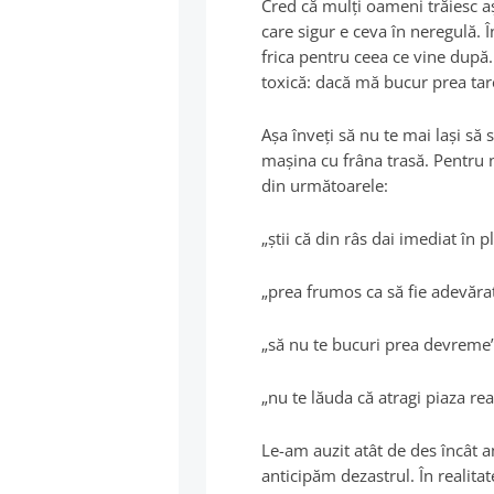
Cred că mulţi oameni trăiesc aş
care sigur e ceva în neregulă. Î
frica pentru ceea ce vine după
toxică: dacă mă bucur prea tare
Aşa înveţi să nu te mai laşi să 
maşina cu frâna trasă. Pentru no
din următoarele:
„ştii că din râs dai imediat în p
„prea frumos ca să fie adevărat
„să nu te bucuri prea devreme”
„nu te lăuda că atragi piaza rea
Le-am auzit atât de des încât 
anticipăm dezastrul. În realitat