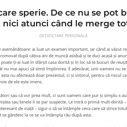
care sperie. De ce nu se pot 
nici atunci când le merge to
DEZVOLTARE PERSONALĂ
ţie asemănătoare: ai luat un examen important, iar când ai văzut rez
promovat după câţiva ani de muncă asiduă şi te duci acasă şi anunţ
oate ţi-ai luat în sfârşit casa dorită şi în loc să te bucuri de reuşi
cât nu mai apuci să simţi împlinirea. E adevărat, unii oameni nu se
sta nu afectează doar prezentul, ci şi viitorul, pentru că riscul ca
oie de ele este imens.
tori sau că vor prea mult, ci sunt oameni care pur şi simplu s-au 
iniştea sau binele li se par suspecte. Le intră o primă mult-dorită –
teresant de viaţă – sigur o să se întâmple ceva care să strice totul
 se gândesc la ce se va întâmpla rău după asta.