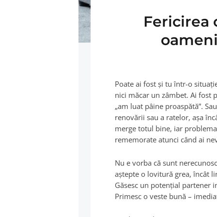
Fericirea 
oameni 
Poate ai fost şi tu într-o situa
nici măcar un zâmbet. Ai fost 
„am luat pâine proaspătă”. Sau p
renovării sau a ratelor, aşa în
merge totul bine, iar problema a
rememorate atunci când ai nev
Nu e vorba că sunt nerecunoscă
aştepte o lovitură grea, încât l
Găsesc un potenţial partener in
Primesc o veste bună – imediat