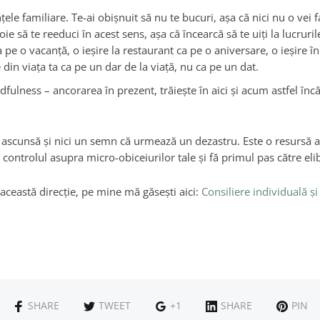
ele familiare. Te-ai obişnuit să nu te bucuri, aşa că nici nu o vei 
ie să te reeduci în acest sens, aşa că încearcă să te uiţi la lucrurile
pe o vacanţă, o ieşire la restaurant ca pe o aniversare, o ieşire 
e din viaţa ta ca pe un dar de la viaţă, nu ca pe un dat.
fulness – ancorarea în prezent, trăieşte în aici şi acum astfel încât
 ascunsă și nici un semn că urmează un dezastru. Este o resursă ac
 controlul asupra micro-obiceiurilor tale şi fă primul pas către eli
 această direcţie, pe mine mă găseşti aici:
Consiliere individuală şi
SHARE
TWEET
+1
SHARE
PIN