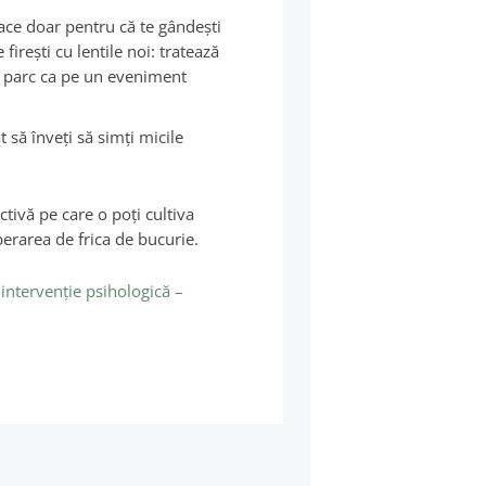
face doar pentru că te gândeşti
 fireşti cu lentile noi: tratează
în parc ca pe un eveniment
 să înveţi să simţi micile
tivă pe care o poți cultiva
berarea de frica de bucurie.
 intervenţie psihologică –