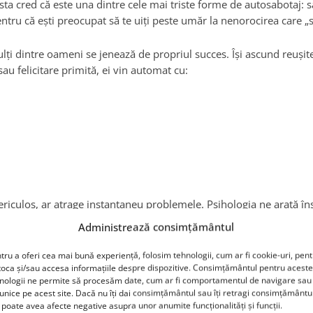
ta cred că este una dintre cele mai triste forme de autosabotaj: să 
pentru că eşti preocupat să te uiţi peste umăr la nenorocirea care „
ulţi dintre oameni se jenează de propriul succes. Îşi ascund reuşite
sau felicitare primită, ei vin automat cu:
ericulos, ar atrage instantaneu problemele. Psihologia ne arată în
 bucurie nu te fac mai vulnerabil. Dimpotrivă, îţi construiesc rez
Administrează consimțământul
mtă recunoştinţă, conectare, linişte, entuziasm îşi construiesc, în
tru a oferi cea mai bună experiență, folosim tehnologii, cum ar fi cookie-uri, pen
toca și/sau accesa informațiile despre dispozitive. Consimțământul pentru aceste
ele. Fericirea nu se plăteşte. Nu există un contabil cosmic care 
nologii ne permite să procesăm date, cum ar fi comportamentul de navigare sau 
” Dar mintea anxioasă funcţionează exact aşa, ca şi cum viaţa ar
 unice pe acest site. Dacă nu îți dai consimțământul sau îți retragi consimțământu
 poate avea afecte negative asupra unor anumite funcționalități și funcții.