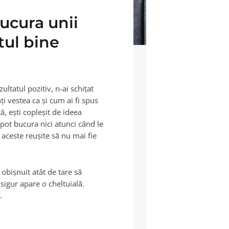
bucura unii
tul bine
ultatul pozitiv, n-ai schiţat
i vestea ca şi cum ai fi spus
tă, eşti copleşit de ideea
 pot bucura nici atunci când le
 aceste reuşite să nu mai fie
obişnuit atât de tare să
 sigur apare o cheltuială.
.