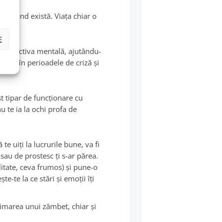
nci când există. Viaţa chiar o
ul.
E
perspectiva mentală, ajutându-
ţină în perioadele de criză şi
st tipar de funcţionare cu
nu te ia la ochi profa de
te uiţi la lucrurile bune, va fi
 sau de prostesc ţi s-ar părea.
litate, ceva frumos) şi pune-o
te-te la ce stări şi emoţii îţi
.
Mimarea unui zâmbet, chiar şi