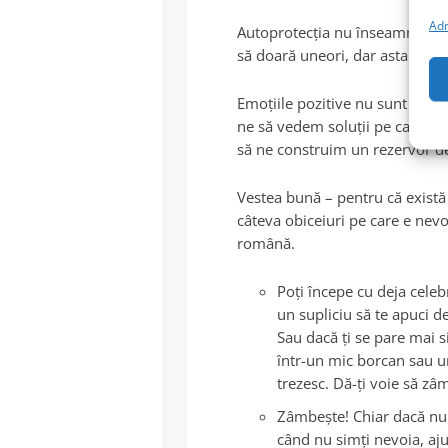
Adm
Autoprotecţia nu înseamnă să fii
să doară uneori, dar asta nu î
Emoțiile pozitive nu sunt doar
ne să vedem soluții pe care an
să ne construim un rezervor de
Vestea bună – pentru că există 
câteva obiceiuri pe care e nevoi
română.
Poţi începe cu deja celebr
un supliciu să te apuci de
Sau dacă ţi se pare mai s
într-un mic borcan sau un c
trezesc. Dă-ţi voie să zâm
Zâmbeşte! Chiar dacă nu î
când nu simţi nevoia, ajut