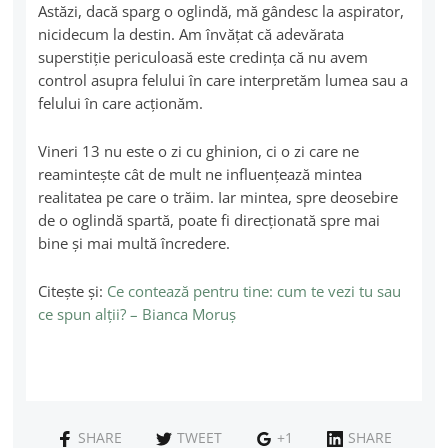
Astăzi, dacă sparg o oglindă, mă gândesc la aspirator,
nicidecum la destin. Am învățat că adevărata
superstiție periculoasă este credința că nu avem
control asupra felului în care interpretăm lumea sau a
felului în care acţionăm.
Vineri 13 nu este o zi cu ghinion, ci o zi care ne
reamintește cât de mult ne influențează mintea
realitatea pe care o trăim. Iar mintea, spre deosebire
de o oglindă spartă, poate fi direcţionată spre mai
bine și mai multă încredere.
Citeşte şi:
Ce contează pentru tine: cum te vezi tu sau
ce spun alţii? – Bianca Moruș
SHARE
TWEET
+1
SHARE