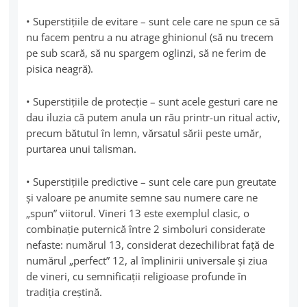
• Superstițiile de evitare – sunt cele care ne spun ce să
nu facem pentru a nu atrage ghinionul (să nu trecem
pe sub scară, să nu spargem oglinzi, să ne ferim de
pisica neagră).
• Superstițiile de protecție – sunt acele gesturi care ne
dau iluzia că putem anula un rău printr-un ritual activ,
precum bătutul în lemn, vărsatul sării peste umăr,
purtarea unui talisman.
• Superstițiile predictive – sunt cele care pun greutate
şi valoare pe anumite semne sau numere care ne
„spun” viitorul. Vineri 13 este exemplul clasic, o
combinație puternică între 2 simboluri considerate
nefaste: numărul 13, considerat dezechilibrat față de
numărul „perfect” 12, al împlinirii universale și ziua
de vineri, cu semnificații religioase profunde în
tradiția creștină.