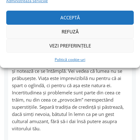
Administrează serviciile
negarea lor. Cheia este, ca în multe altele,
conştientizarea. Iar conştientizarea nu presupune
ACCEPTĂ
doar să citeşti un articol / un studiu şi să-ţi spui:
„Gata, de acum înainte am terminat-o cu astea!” E un
REFUZĂ
proces un pic mai lung, dar deloc complicat.
VEZI PREFERINȚELE
În primul rând, caută să vezi ce dovezi reale ai pentru
ghinionul de care legi o anumită superstiţie. Apoi
Politică cookie-uri
încearcă, într-un mediu sigur, să încalci o superstiție
și notează ce se întâmplă. Vei vedea că lumea nu se
prăbușește. Viața este imprevizibilă nu pentru că ai
spart o oglindă, ci pentru că așa este natura ei.
Incertitudinea şi problemele sunt parte din ceea ce
trăim, nu din ceea ce „provocăm” nerespectând
superstiţiile. Separă tradiţia de credinţă şi păstrează,
dacă simţi nevoia, bătutul în lemn ca pe un gest
cultural amuzant, fără să-i dai însă putere asupra
viitorului tău.