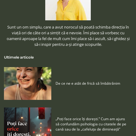
Sunt un om simplu, care a avut norocul să poată schimba direcţia în
viaţă ori de câte ori a simţit că e nevoie. Îmi place să vorbesc cu
oamenii aproape la fel de mult cum îmi place să-i ascult, să-i ghidez şi
să-i inspir pentru a-şi atinge scopurile.
Ultimele articole
De ce ne e atât de frică să îmbătrânim
„Poţi face orice îţi doreşti.” Cum am ajuns
să confundăm psihologia cu citatele de pe
cană sau de la „cafeluţa de dimineaţă”