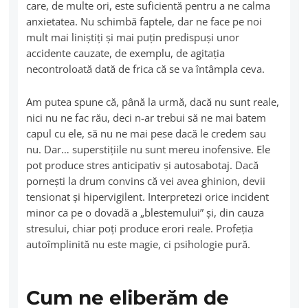
care, de multe ori, este suficientă pentru a ne calma
anxietatea. Nu schimbă faptele, dar ne face pe noi
mult mai liniştiţi şi mai puţin predispuşi unor
accidente cauzate, de exemplu, de agitaţia
necontroloată dată de frica că se va întâmpla ceva.
Am putea spune că, până la urmă, dacă nu sunt reale,
nici nu ne fac rău, deci n-ar trebui să ne mai batem
capul cu ele, să nu ne mai pese dacă le credem sau
nu. Dar… superstițiile nu sunt mereu inofensive. Ele
pot produce stres anticipativ și autosabotaj. Dacă
pornești la drum convins că vei avea ghinion, devii
tensionat și hipervigilent. Interpretezi orice incident
minor ca pe o dovadă a „blestemului” și, din cauza
stresului, chiar poți produce erori reale. Profeția
autoîmplinită nu este magie, ci psihologie pură.
Cum ne eliberăm de