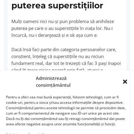
puterea superstiţiilor
Mulţi oameni nici nu-şi pun problema să anihileze
puterea pe care o au superstiţiile în viaţa lor. Nu-i
încurcă, nu-i deranjează şi e ok aşa cum e.
Dacă însă faci parte din categoria persoanelor care,
conştient, înţeleg că superstiţiile nu au niciun
fundament real, dar tot te trezeşti că fac 3 paşi înapoi
când îţi trece pisica neagră prin faţă, atunci e
important să ştii că nu e vorba de altceva decât de un
Administrează
ataşamnt emoţional. Superstiţiile sunt poveşti vechi
consimțământul
din familie, tradiţii, ritualuri care ne conectează cu
Pentru a oferi cea mai bună experiență, folosim tehnologii, cum ar fi
copilăria şi atât de puternica senzaţie de „mai bine să
cookie-uri, pentru a stoca și/sau accesa informațiile despre dispozitive.
previn.” Oameni extrem de raţionali pot spune „Nu
Consimțământul pentru aceste tehnologii ne permite să procesăm date,
cred în ele, dar mai bine să mă feresc.” Acel „dar” lasă
cum ar fi comportamentul de navigare sau ID-uri unice pe acest site.
superstiţia să revină iar şi iar.
Dacă nu îți dai consimțământul sau îți retragi consimțământul dat poate
avea afecte negative asupra unor anumite funcționalități și funcții.
Nu e niciun câştig dacă încercăm să ne impunem