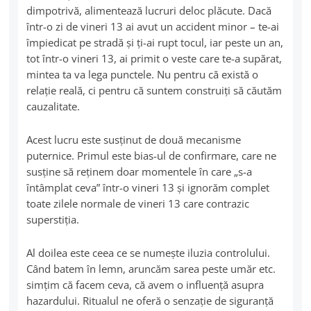
dimpotrivă, alimentează lucruri deloc plăcute. Dacă
într-o zi de vineri 13 ai avut un accident minor – te-ai
împiedicat pe stradă şi ţi-ai rupt tocul, iar peste un an,
tot într-o vineri 13, ai primit o veste care te-a supărat,
mintea ta va lega punctele. Nu pentru că există o
relație reală, ci pentru că suntem construiți să căutăm
cauzalitate.
Acest lucru este susținut de două mecanisme
puternice. Primul este bias-ul de confirmare, care ne
susţine să reţinem doar momentele în care „s-a
întâmplat ceva” într-o vineri 13 și ignorăm complet
toate zilele normale de vineri 13 care contrazic
superstiția.
Al doilea este ceea ce se numeşte iluzia controlului.
Când batem în lemn, aruncăm sarea peste umăr etc.
simțim că facem ceva, că avem o influență asupra
hazardului. Ritualul ne oferă o senzație de siguranță