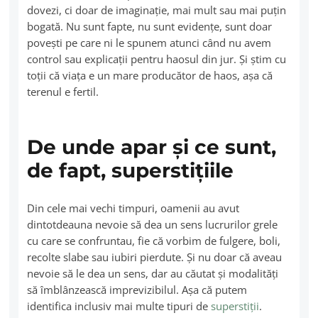
dovezi, ci doar de imaginaţie, mai mult sau mai puţin
bogată. Nu sunt fapte, nu sunt evidenţe, sunt doar
poveşti pe care ni le spunem atunci când nu avem
control sau explicații pentru haosul din jur. Şi ştim cu
toţii că viaţa e un mare producător de haos, aşa că
terenul e fertil.
De unde apar și ce sunt,
de fapt, superstițiile
Din cele mai vechi timpuri, oamenii au avut
dintotdeauna nevoie să dea un sens lucrurilor grele
cu care se confruntau, fie că vorbim de fulgere, boli,
recolte slabe sau iubiri pierdute. Şi nu doar că aveau
nevoie să le dea un sens, dar au căutat şi modalităţi
să îmblânzească imprevizibilul. Aşa că putem
identifica inclusiv mai multe tipuri de
superstiţii
.