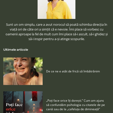
Sunt un om simplu, care a avut norocul să poată schimba direcţia în
viaţă ori de câte ori a simţit că e nevoie. Îmi place să vorbesc cu
oamenii aproape la fel de mult cum îmi place să-i ascult, să-i ghidez şi
să-i inspir pentru a-şi atinge scopurile.
Ultimele articole
De ce ne e atât de frică să îmbătrânim
„Poţi face orice îţi doreşti.” Cum am ajuns
să confundăm psihologia cu citatele de pe
cană sau de la „cafeluţa de dimineaţă”