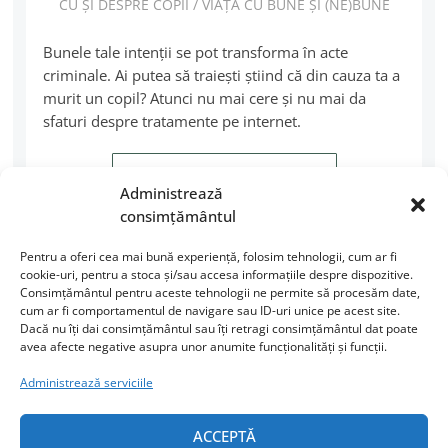
CU ȘI DESPRE COPII
/
VIAȚA CU BUNE ȘI (NE)BUNE
Bunele tale intenţii se pot transforma în acte
criminale. Ai putea să traieşti ştiind că din cauza ta a
murit un copil? Atunci nu mai cere şi nu mai da
sfaturi despre tratamente pe internet.
CITEȘTE MAI MULT
Administrează
consimțământul
Pentru a oferi cea mai bună experiență, folosim tehnologii, cum ar fi
cookie-uri, pentru a stoca și/sau accesa informațiile despre dispozitive.
Consimțământul pentru aceste tehnologii ne permite să procesăm date,
cum ar fi comportamentul de navigare sau ID-uri unice pe acest site.
Dacă nu îți dai consimțământul sau îți retragi consimțământul dat poate
avea afecte negative asupra unor anumite funcționalități și funcții.
Administrează serviciile
URMĂREȘTE-MI ACTIVITATEA
ACCEPTĂ