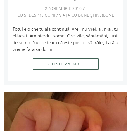
2 NOIEMBRIE 2016
CU ȘI DESPRE COPII
/
VIAȚA CU BUNE ȘI (NE)BUNE
Totul e o cheltuială continuă. Vrei, nu vrei, ai, n-ai, tu
plăteşti. Am pierdut somn. Ore, zile, săptămâni, luni
de somn. Nu credeam că este posibil să trăieşti atâta
vreme fără să dormi.
CITEȘTE MAI MULT