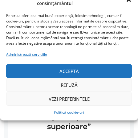
CITEȘTE MAI MULT
consimțământul
Pentru a oferi cea mai bună experiență, folosim tehnologii, cum ar fi
cookie-uri, pentru a stoca și/sau accesa informațiile despre dispozitive.
Consimțământul pentru aceste tehnologii ne permite să procesăm date,
cum ar fi comportamentul de navigare sau ID-uri unice pe acest site.
Dacă nu îți dai consimțământul sau îți retragi consimțământul dat poate
avea afecte negative asupra unor anumite funcționalități și funcții.
Administrează serviciile
ACCEPTĂ
REFUZĂ
VEZI PREFERINȚELE
Scrisoarea deschisă a unei
Politică cookie-uri
mame „către primatele
superioare”