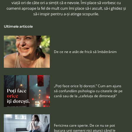
viaţă ori de câte ori a simţit că e nevoie. Îmi place să vorbesc cu
oamenii aproape la fel de mult cum îmi place să-i ascult, să-i ghidez şi
să-i inspir pentru a-şi atinge scopurile.
Ultimele articole
De ce ne e atât de frică să îmbătrânim
„Poţi face orice îţi doreşti.” Cum am ajuns
să confundăm psihologia cu citatele de pe
cană sau de la „cafeluţa de dimineaţă”
Fericirea care sperie. De ce nu se pot
bucura unii oameni nici atunci când le