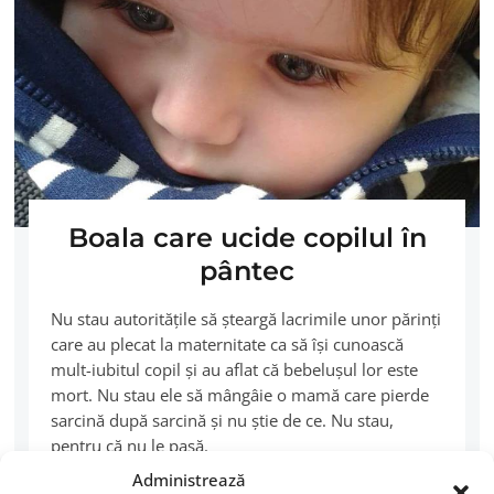
Boala care ucide copilul în
pântec
Nu stau autorităţile să şteargă lacrimile unor părinţi
care au plecat la maternitate ca să îşi cunoască
mult-iubitul copil şi au aflat că bebeluşul lor este
mort. Nu stau ele să mângâie o mamă care pierde
sarcină după sarcină şi nu ştie de ce. Nu stau,
pentru că nu le pasă.
Administrează