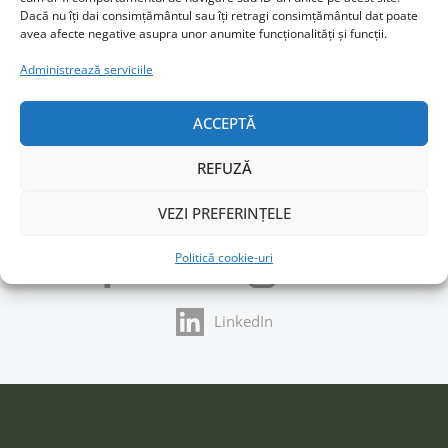
Dacă nu îți dai consimțământul sau îți retragi consimțământul dat poate
avea afecte negative asupra unor anumite funcționalități și funcții.
Administrează serviciile
ACCEPTĂ
REFUZĂ
URMĂREȘTE-MI ACTIVITATEA
VEZI PREFERINȚELE
Politică cookie-uri
Facebook
Instagram
LinkedIn