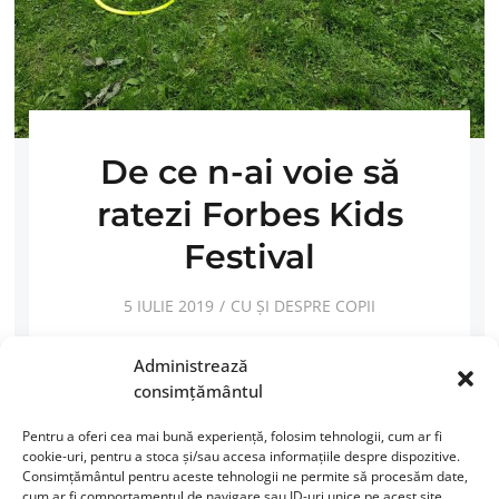
De ce n-ai voie să
ratezi Forbes Kids
Festival
5 IULIE 2019
CU ȘI DESPRE COPII
Mie nu-mi plac locurile aglomerate. Am oroare de
Administrează
evenimentele care este evident că vor aduna multă
consimțământul
lume şi se ajunge, vrei – nu vrei, la incidente de tot
felul. Aşa…
Pentru a oferi cea mai bună experiență, folosim tehnologii, cum ar fi
cookie-uri, pentru a stoca și/sau accesa informațiile despre dispozitive.
Consimțământul pentru aceste tehnologii ne permite să procesăm date,
CITEȘTE MAI MULT
cum ar fi comportamentul de navigare sau ID-uri unice pe acest site.