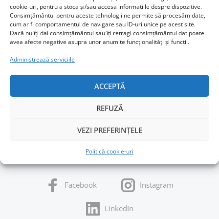
(NE)BUNE
cookie-uri, pentru a stoca și/sau accesa informațiile despre dispozitive.
Consimțământul pentru aceste tehnologii ne permite să procesăm date,
Sursă foto: https://www2.hm.com/ro_ro/index.html
cum ar fi comportamentul de navigare sau ID-uri unice pe acest site.
Dacă nu îți dai consimțământul sau îți retragi consimțământul dat poate
avea afecte negative asupra unor anumite funcționalități și funcții.
CITEȘTE MAI MULT
Administrează serviciile
ACCEPTĂ
REFUZĂ
VEZI PREFERINȚELE
Politică cookie-uri
URMĂREȘTE-MI ACTIVITATEA
Facebook
Instagram
LinkedIn