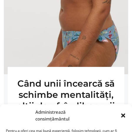
Când unii încearcă să
schimbe mentalităţi,
alţii dau frâu liber urii
Administrează
consimțământul
19 IUNIE 2019
DEZVOLTARE PERSONALĂ
/
VIAȚA CU BUNE ȘI
Pentru a oferi cea mai bună experiență, folosim tehnologii, cum ar fi