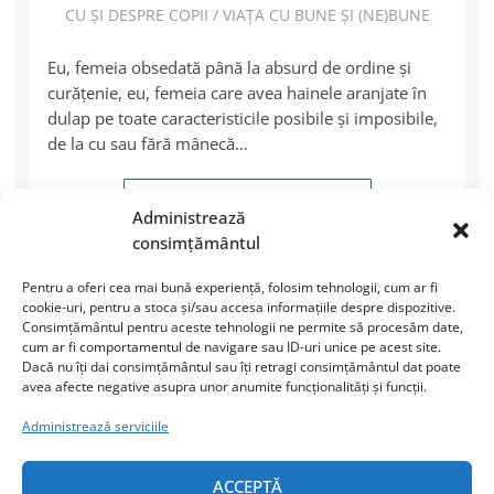
CU ȘI DESPRE COPII
/
VIAȚA CU BUNE ȘI (NE)BUNE
Eu, femeia obsedată până la absurd de ordine și
curățenie, eu, femeia care avea hainele aranjate în
dulap pe toate caracteristicile posibile și imposibile,
de la cu sau fără mânecă…
CITEȘTE MAI MULT
Administrează
consimțământul
Pentru a oferi cea mai bună experiență, folosim tehnologii, cum ar fi
cookie-uri, pentru a stoca și/sau accesa informațiile despre dispozitive.
Consimțământul pentru aceste tehnologii ne permite să procesăm date,
cum ar fi comportamentul de navigare sau ID-uri unice pe acest site.
Dacă nu îți dai consimțământul sau îți retragi consimțământul dat poate
avea afecte negative asupra unor anumite funcționalități și funcții.
Administrează serviciile
URMĂREȘTE-MI ACTIVITATEA
ACCEPTĂ