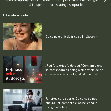
oamenii aproape la fel de mult cum îmi place să-i ascult, să-i ghidez şi
să-i inspir pentru a-şi atinge scopurile.
Ultimele articole
De ce ne e atât de frică să îmbătrânim
„Poţi face orice îţi doreşti.” Cum am ajuns
să confundăm psihologia cu citatele de pe
cană sau de la „cafeluţa de dimineaţă”
Fericirea care sperie. De ce nu se pot
bucura unii oameni nici atunci când le
merge totul bine