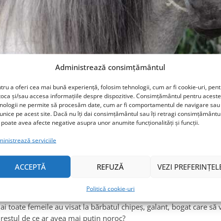
Administrează consimțământul
tru a oferi cea mai bună experiență, folosim tehnologii, cum ar fi cookie-uri, pen
toca și/sau accesa informațiile despre dispozitive. Consimțământul pentru aceste
nologii ne permite să procesăm date, cum ar fi comportamentul de navigare sau 
 unice pe acest site. Dacă nu îți dai consimțământul sau îți retragi consimțământu
 poate avea afecte negative asupra unor anumite funcționalități și funcții.
inistrează serviciile
Omorâți prințul pe cal alb
ACCEPTĂ
REFUZĂ
VEZI PREFERINȚEL
29 IUNIE 2015
FĂRĂ CATEGORIE
Politică cookie-uri
toate femeile au visat la bărbatul chipeş, galant, bogat care să vi
 restul de ce ar avea mai puțin noroc?