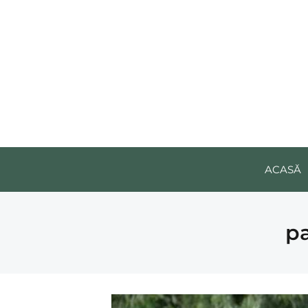
ACASĂ
pa