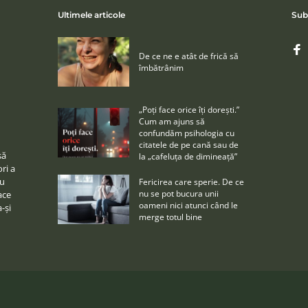
Ultimele articole
Sub
De ce ne e atât de frică să
îmbătrânim
„Poţi face orice îţi doreşti.”
Cum am ajuns să
confundăm psihologia cu
citatele de pe cană sau de
să
la „cafeluţa de dimineaţă”
ri a
cu
Fericirea care sperie. De ce
nu se pot bucura unii
ace
oameni nici atunci când le
a-şi
merge totul bine