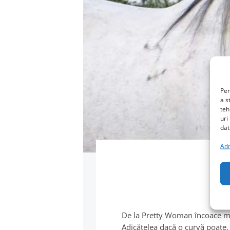
Pen
a s
teh
uri
dat
Adm
De la Pretty Woman încoace mai 
Adicătelea dacă o curvă poate,