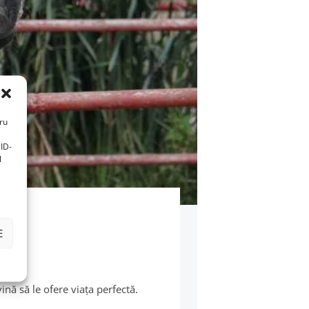
tru
ID-
l
E
nă să le ofere viața perfectă.