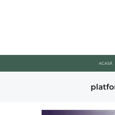
ACASĂ
platf