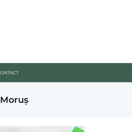
CONTACT
 Moruș