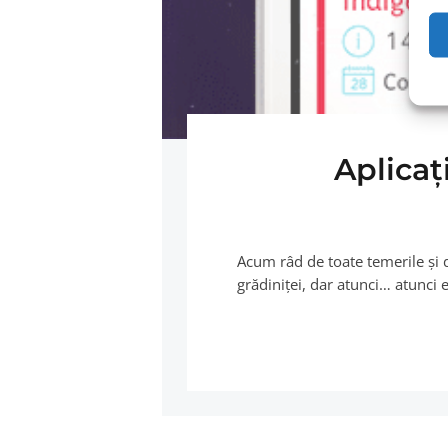
Aplicaţ
Acum râd de toate temerile şi 
grădiniţei, dar atunci… atunci 