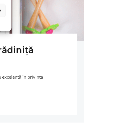
E
rădiniţă
 excelentă în privinţa