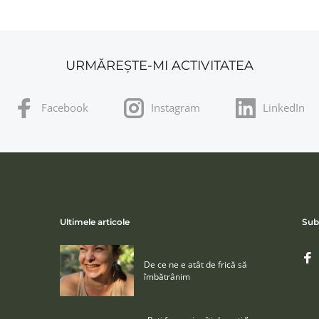
URMĂREȘTE-MI ACTIVITATEA
Facebook
Instagram
LinkedIn
Ultimele articole
Sub
De ce ne e atât de frică să
îmbătrânim