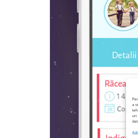
Pen
a s
teh
uri
dat
Adm