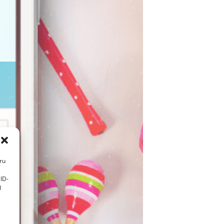
tru
ID-
l