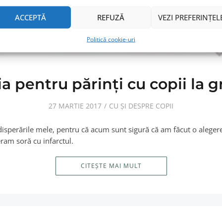
ACCEPTĂ
REFUZĂ
VEZI PREFERINȚEL
Politică cookie-uri
ia pentru părinţi cu copii la g
27 MARTIE 2017
CU ȘI DESPRE COPII
disperările mele, pentru că acum sunt sigură că am făcut o alegere
eram soră cu infarctul.
CITEȘTE MAI MULT