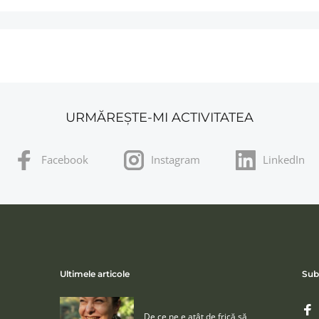
URMĂREȘTE-MI ACTIVITATEA
Facebook
Instagram
LinkedIn
Ultimele articole
Sub
De ce ne e atât de frică să