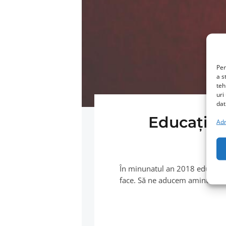
Pen
a s
teh
uri
dat
Educaţia s
Adm
1
În minunatul an 2018 educaţia 
face. Să ne aducem aminte…