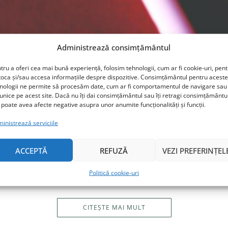
Administrează consimțământul
tru a oferi cea mai bună experiență, folosim tehnologii, cum ar fi cookie-uri, pen
toca și/sau accesa informațiile despre dispozitive. Consimțământul pentru aceste
nologii ne permite să procesăm date, cum ar fi comportamentul de navigare sau 
 unice pe acest site. Dacă nu îți dai consimțământul sau îți retragi consimțământu
 poate avea afecte negative asupra unor anumite funcționalități și funcții.
exuală, între subiect-tabu şi
inistrează serviciile
3 FEBRUARIE 2018
CU ȘI DESPRE COPII
/
VIAȚA CU BUNE ȘI (NE)BU
ACCEPTĂ
REFUZĂ
VEZI PREFERINȚEL
sexuală la români este încă un tabu. Cei mai mulţi încă au impresi
Politică cookie-uri
CITEȘTE MAI MULT