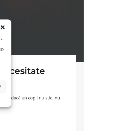
tru
ID-
l
 necesitate
NE
E
a că dacă un copil nu ştie, nu