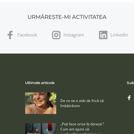
URMĂREȘTE-MI ACTIVITATEA
Facebook
Instagram
LinkedIn
Ultimele articole
Sub
De ce ne e atât de frică să
îmbătrânim
„Poţi face orice îţi doreşti.”
Cum am ajuns să