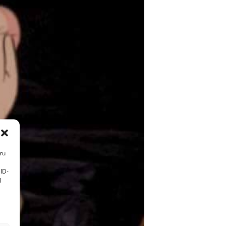
tru
ID-
l