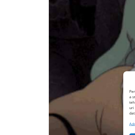
Pen
a s
teh
uri
dat
Adm