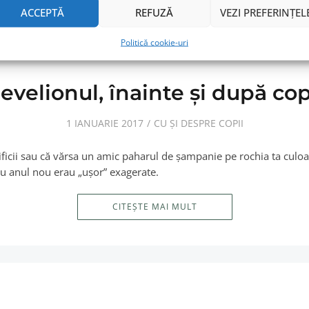
ACCEPTĂ
REFUZĂ
VEZI PREFERINȚEL
Politică cookie-uri
evelionul, înainte şi după cop
1 IANUARIE 2017
CU ȘI DESPRE COPII
artificii sau că vărsa un amic paharul de şampanie pe rochia ta cul
u anul nou erau „uşor” exagerate.
CITEȘTE MAI MULT