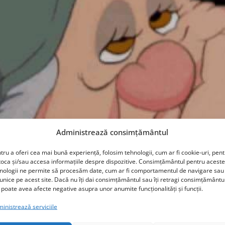
Administrează consimțământul
tru a oferi cea mai bună experiență, folosim tehnologii, cum ar fi cookie-uri, pen
toca și/sau accesa informațiile despre dispozitive. Consimțământul pentru aceste
nologii ne permite să procesăm date, cum ar fi comportamentul de navigare sau 
 unice pe acest site. Dacă nu îți dai consimțământul sau îți retragi consimțământu
 poate avea afecte negative asupra unor anumite funcționalități și funcții.
inistrează serviciile