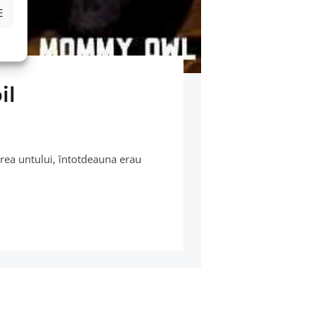
E
il
oarea untului, întotdeauna erau