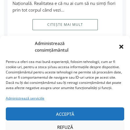
Naţională. Realitatea e că nu ai cum să nu simţi fiori
prin tot corpul când vezi…
CITEȘTE MAI MULT
Administrează
consimțământul
Pentru a oferi cea mai bună experiență, folosim tehnologii, cum ar fi
cookie-uri, pentru a stoca și/sau accesa informațiile despre dispozitive.
Consimțământul pentru aceste tehnologii ne permite să procesăm date,
cum ar fi comportamentul de navigare sau ID-uri unice pe acest site.
Dacă nu îți dai consimțământul sau îți retragi consimțământul dat poate
avea afecte negative asupra unor anumite funcționalități și funcții.
URMĂREȘTE-MI ACTIVITATEA
Administrează serviciile
Facebook
Instagram
ACCEPTĂ
LinkedIn
REFUZĂ