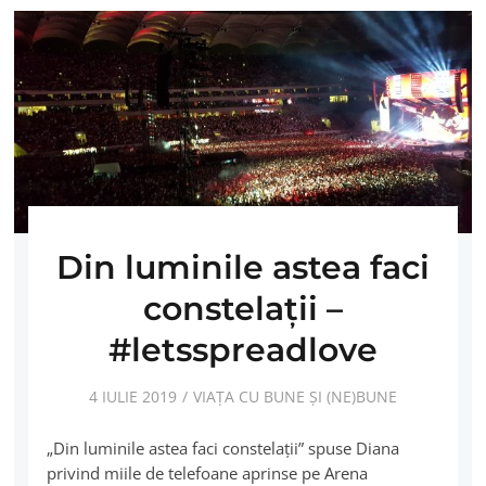
Din luminile astea faci
constelaţii –
#letsspreadlove
4 IULIE 2019
VIAȚA CU BUNE ȘI (NE)BUNE
„Din luminile astea faci constelaţii” spuse Diana
privind miile de telefoane aprinse pe Arena