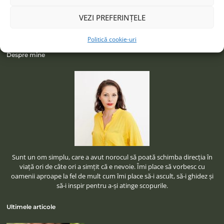
VEZI PREFERINȚELE
Politică cookie-uri
Despre mine
Sunt un om simplu, care a avut norocul să poată schimba direcţia în
viaţă ori de câte ori a simţit că e nevoie. Îmi place să vorbesc cu
oamenii aproape la fel de mult cum îmi place să-i ascult, să-i ghidez şi
să-i inspir pentru a-şi atinge scopurile.
Ultimele articole