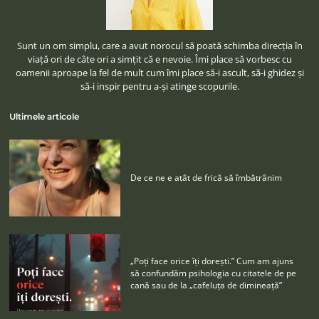
Sunt un om simplu, care a avut norocul să poată schimba direcţia în
viaţă ori de câte ori a simţit că e nevoie. Îmi place să vorbesc cu
oamenii aproape la fel de mult cum îmi place să-i ascult, să-i ghidez şi
să-i inspir pentru a-şi atinge scopurile.
Ultimele articole
De ce ne e atât de frică să îmbătrânim
„Poţi face orice îţi doreşti.” Cum am ajuns
să confundăm psihologia cu citatele de pe
cană sau de la „cafeluţa de dimineaţă”