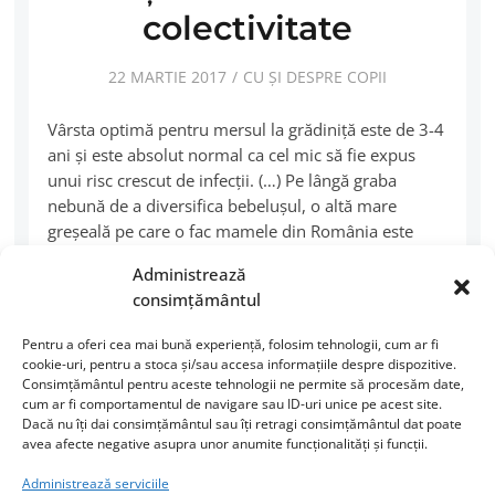
colectivitate
22 MARTIE 2017
CU ȘI DESPRE COPII
Vârsta optimă pentru mersul la grădiniţă este de 3-4
ani şi este absolut normal ca cel mic să fie expus
unui risc crescut de infecţii. (…) Pe lângă graba
nebună de a diversifica bebeluşul, o altă mare
greşeală pe care o fac mamele din România este
excesul de carne furnizat celor mici.
Administrează
consimțământul
CITEȘTE MAI MULT
Pentru a oferi cea mai bună experiență, folosim tehnologii, cum ar fi
cookie-uri, pentru a stoca și/sau accesa informațiile despre dispozitive.
Consimțământul pentru aceste tehnologii ne permite să procesăm date,
cum ar fi comportamentul de navigare sau ID-uri unice pe acest site.
Dacă nu îți dai consimțământul sau îți retragi consimțământul dat poate
avea afecte negative asupra unor anumite funcționalități și funcții.
Administrează serviciile