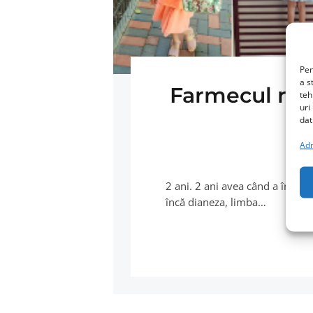
Pen
a s
Farmecul redu
teh
uri
dat
Adm
2 ani. 2 ani avea când a începu
încă dianeza, limba…