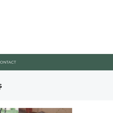
CONTACT
ș