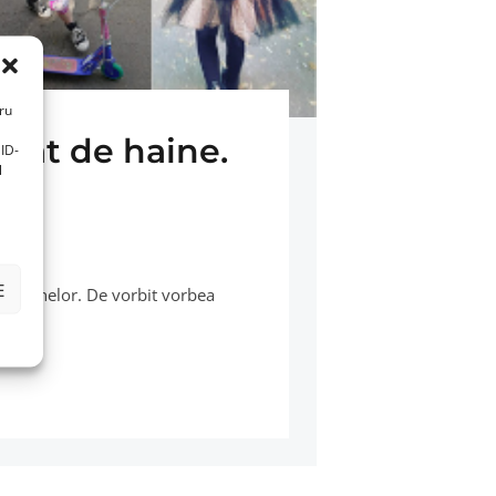
tru
inat de haine.
ID-
l
E
rea hainelor. De vorbit vorbea