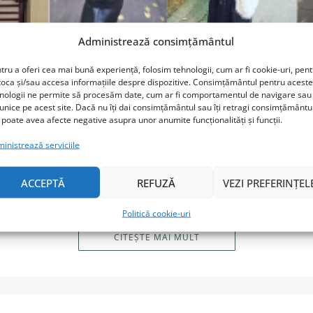
Administrează consimțământul
tru a oferi cea mai bună experiență, folosim tehnologii, cum ar fi cookie-uri, pen
toca și/sau accesa informațiile despre dispozitive. Consimțământul pentru aceste
cerilor când ai un copil fasc
nologii ne permite să procesăm date, cum ar fi comportamentul de navigare sau 
 unice pe acest site. Dacă nu îți dai consimțământul sau îți retragi consimțământu
Şi pantofi. Şi genţi
 poate avea afecte negative asupra unor anumite funcționalități și funcții.
inistrează serviciile
2 SEPTEMBRIE 2019
CU ȘI DESPRE COPII
ACCEPTĂ
REFUZĂ
VEZI PREFERINȚEL
t să se îmbrace singură şi nu mă refer la actul în sine, ci la alege
Politică cookie-uri
CITEȘTE MAI MULT