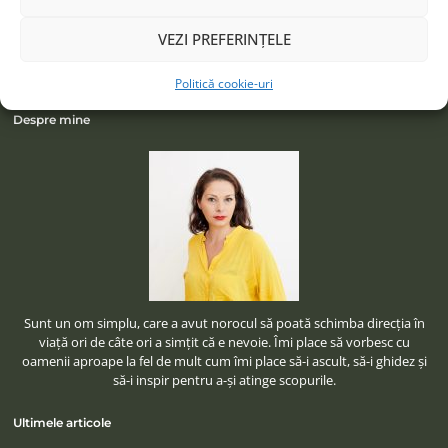
VEZI PREFERINȚELE
Politică cookie-uri
Despre mine
Sunt un om simplu, care a avut norocul să poată schimba direcţia în
viaţă ori de câte ori a simţit că e nevoie. Îmi place să vorbesc cu
oamenii aproape la fel de mult cum îmi place să-i ascult, să-i ghidez şi
să-i inspir pentru a-şi atinge scopurile.
Ultimele articole