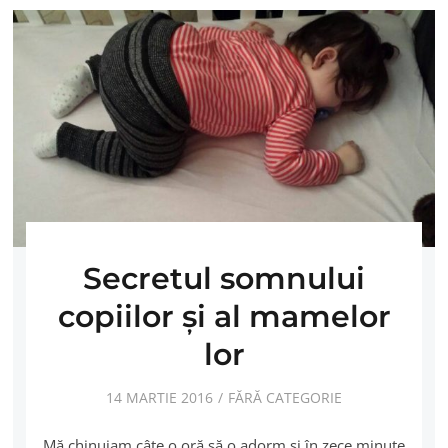
Secretul somnului
copiilor şi al mamelor
lor
14 MARTIE 2016
FĂRĂ CATEGORIE
Mă chinuiam câte o oră să o adorm şi în zece minute