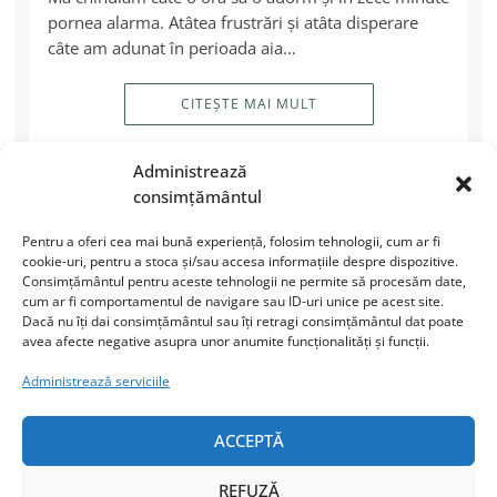
pornea alarma. Atâtea frustrări şi atâta disperare
câte am adunat în perioada aia…
CITEȘTE MAI MULT
Administrează
consimțământul
Pentru a oferi cea mai bună experiență, folosim tehnologii, cum ar fi
cookie-uri, pentru a stoca și/sau accesa informațiile despre dispozitive.
Consimțământul pentru aceste tehnologii ne permite să procesăm date,
cum ar fi comportamentul de navigare sau ID-uri unice pe acest site.
Dacă nu îți dai consimțământul sau îți retragi consimțământul dat poate
avea afecte negative asupra unor anumite funcționalități și funcții.
URMĂREȘTE-MI ACTIVITATEA
Administrează serviciile
Facebook
Instagram
ACCEPTĂ
LinkedIn
REFUZĂ