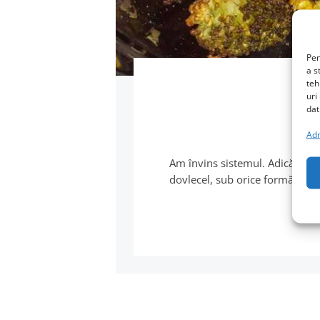
Pen
a s
teh
uri
dat
Adm
Am învins sistemul. Adică pe f
dovlecel, sub orice formă ar fi