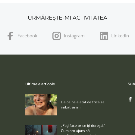
URMĂREȘTE-MI ACTIVITATEA
Facebook
Instagram
LinkedIn
Ultimele articole
Sub
De ce ne e atât de frică să
îmbătrânim
„Poţi face orice îţi doreşti.”
Cum am ajuns să