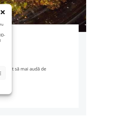
tru
ID-
l
u a vrut să mai audă de
E