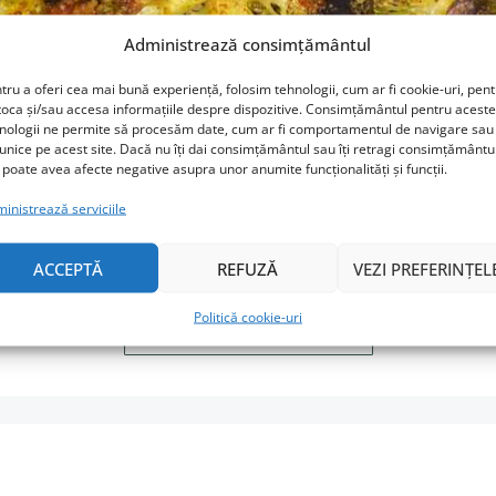
Administrează consimțământul
tru a oferi cea mai bună experiență, folosim tehnologii, cum ar fi cookie-uri, pen
toca și/sau accesa informațiile despre dispozitive. Consimțământul pentru aceste
nologii ne permite să procesăm date, cum ar fi comportamentul de navigare sau 
Găteală de-o seară
 unice pe acest site. Dacă nu îți dai consimțământul sau îți retragi consimțământu
 poate avea afecte negative asupra unor anumite funcționalități și funcții.
4 MARTIE 2016
FĂRĂ CATEGORIE
inistrează serviciile
iică-mea. Adică după mai bine de o jumătate de an de când nici n
ACCEPTĂ
REFUZĂ
VEZI PREFERINȚEL
 fost el, am reuşit să o conving să mănânce din nou.
Politică cookie-uri
CITEȘTE MAI MULT