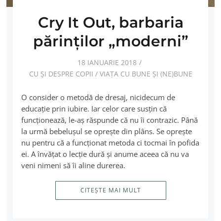
Cry It Out, barbaria
părinţilor „moderni”
18 IANUARIE 2018
CU ȘI DESPRE COPII
/
VIAȚA CU BUNE ȘI (NE)BUNE
O consider o metodă de dresaj, nicidecum de
educație prin iubire. Iar celor care susțin că
funcționează, le-aș răspunde că nu îi contrazic. Până
la urmă bebelușul se oprește din plâns. Se oprește
nu pentru că a funcționat metoda ci tocmai în pofida
ei. A învățat o lecție dură și anume aceea că nu va
veni nimeni să îi aline durerea.
CITEȘTE MAI MULT