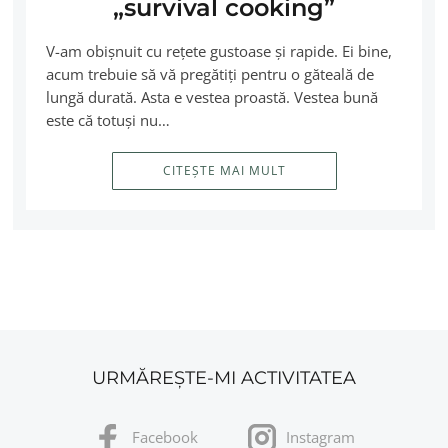
„survival cooking”
V-am obişnuit cu reţete gustoase şi rapide. Ei bine,
acum trebuie să vă pregătiţi pentru o găteală de
lungă durată. Asta e vestea proastă. Vestea bună
este că totuşi nu…
CITEȘTE MAI MULT
URMĂREȘTE-MI ACTIVITATEA
Facebook
Instagram