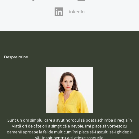
LinkedIn
Despre mine
Sunt un om simplu, care a avut norocul să poată schimba direcţia în
viaţă ori de câte ori a simţit că e nevoie. Îmi place să vorbesc cu
oamenii aproape la fel de mult cum îmi place să-i ascult, să-i ghidez şi
să-i inspir pentru a-şi atinge scopurile.