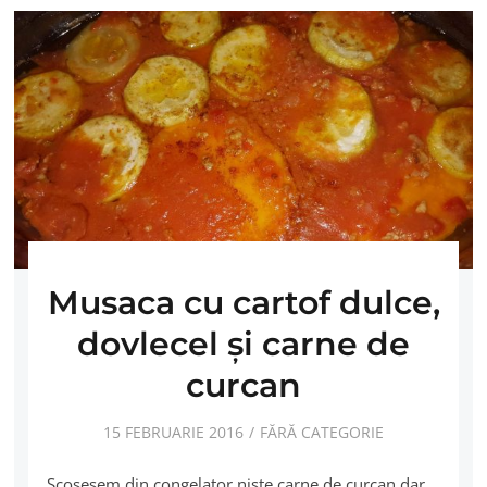
Musaca cu cartof dulce,
dovlecel şi carne de
curcan
15 FEBRUARIE 2016
FĂRĂ CATEGORIE
Scosesem din congelator nişte carne de curcan dar