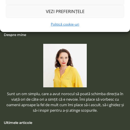
VEZI PREFERINȚELE
Politică cookie-uri
Despre mine
Sunt un om simplu, care a avut norocul să poată schimba direcţia în
viaţă ori de câte ori a simţit că e nevoie. Îmi place să vorbesc cu
oamenii aproape la fel de mult cum îmi place să-i ascult, să-i ghidez şi
să-i inspir pentru a-şi atinge scopurile.
Ultimele articole