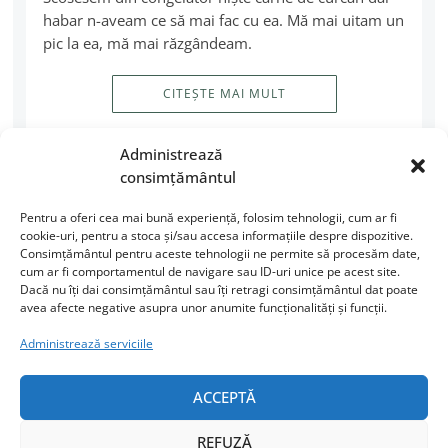
habar n-aveam ce să mai fac cu ea. Mă mai uitam un
pic la ea, mă mai răzgândeam.
CITEȘTE MAI MULT
Administrează
consimțământul
Pentru a oferi cea mai bună experiență, folosim tehnologii, cum ar fi
cookie-uri, pentru a stoca și/sau accesa informațiile despre dispozitive.
Consimțământul pentru aceste tehnologii ne permite să procesăm date,
cum ar fi comportamentul de navigare sau ID-uri unice pe acest site.
Dacă nu îți dai consimțământul sau îți retragi consimțământul dat poate
avea afecte negative asupra unor anumite funcționalități și funcții.
URMĂREȘTE-MI ACTIVITATEA
Administrează serviciile
Facebook
Instagram
ACCEPTĂ
LinkedIn
REFUZĂ