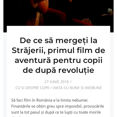
De ce să mergeți la
Străjerii, primul film de
aventură pentru copii
de după revoluție
27 IUNIE 2018
CU ȘI DESPRE COPII
/
VIAȚA CU BUNE ȘI (NE)BUNE
Să faci film în România e la limita nebuniei.
Finanțările se obțin greu spre imposibil, provocările
sunt la tot pasul și după ce te lupți cu toate morile