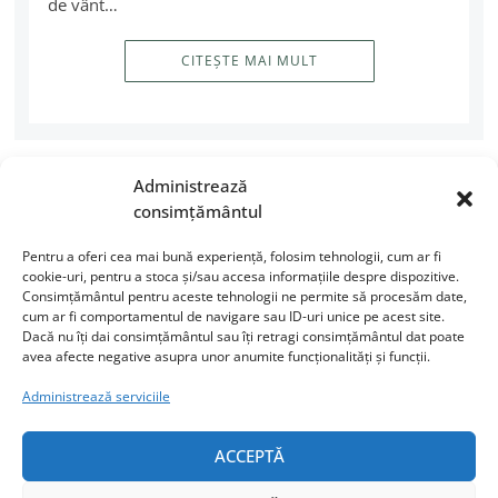
de vânt…
CITEȘTE MAI MULT
Administrează
consimțământul
Pentru a oferi cea mai bună experiență, folosim tehnologii, cum ar fi
cookie-uri, pentru a stoca și/sau accesa informațiile despre dispozitive.
Consimțământul pentru aceste tehnologii ne permite să procesăm date,
cum ar fi comportamentul de navigare sau ID-uri unice pe acest site.
Dacă nu îți dai consimțământul sau îți retragi consimțământul dat poate
avea afecte negative asupra unor anumite funcționalități și funcții.
Administrează serviciile
Tu ce faci când vezi că un
ACCEPTĂ
copil are nevoie de ajutor?