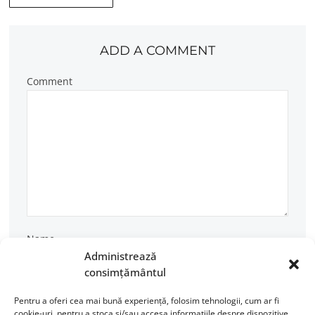
ADD A COMMENT
Comment
Name
Administrează
consimțământul
Pentru a oferi cea mai bună experiență, folosim tehnologii, cum ar fi
Email
cookie-uri, pentru a stoca și/sau accesa informațiile despre dispozitive.