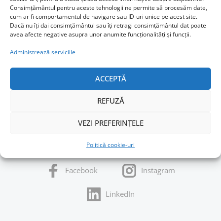
Consimțământul pentru aceste tehnologii ne permite să procesăm date,
cum ar fi comportamentul de navigare sau ID-uri unice pe acest site.
Dacă nu îți dai consimțământul sau îți retragi consimțământul dat poate
avea afecte negative asupra unor anumite funcționalități și funcții.
Administrează serviciile
ACCEPTĂ
REFUZĂ
VEZI PREFERINȚELE
URMĂREȘTE-MI ACTIVITATEA
Politică cookie-uri
Facebook
Instagram
LinkedIn