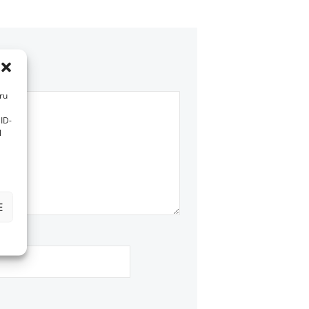
tru
ID-
l
E