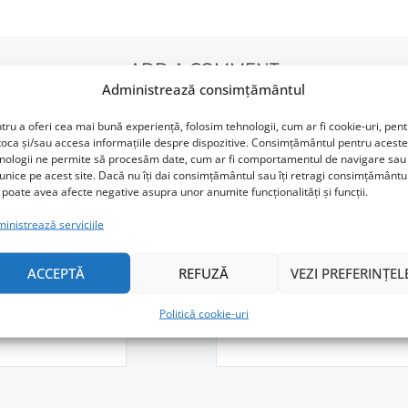
ADD A COMMENT
Administrează consimțământul
tru a oferi cea mai bună experiență, folosim tehnologii, cum ar fi cookie-uri, pen
toca și/sau accesa informațiile despre dispozitive. Consimțământul pentru aceste
nologii ne permite să procesăm date, cum ar fi comportamentul de navigare sau 
 unice pe acest site. Dacă nu îți dai consimțământul sau îți retragi consimțământu
 poate avea afecte negative asupra unor anumite funcționalități și funcții.
inistrează serviciile
ACCEPTĂ
REFUZĂ
VEZI PREFERINȚEL
Email
Politică cookie-uri