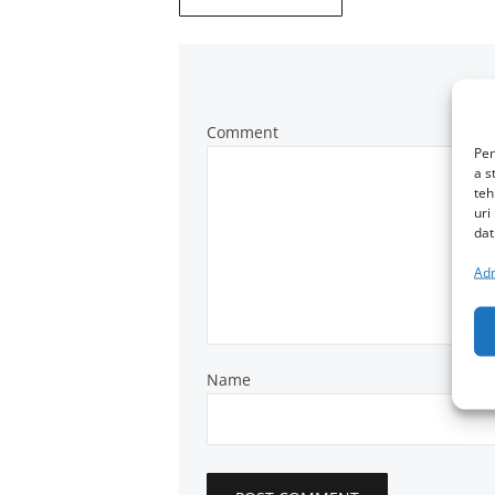
Comment
Pen
a s
teh
uri
dat
Adm
Name