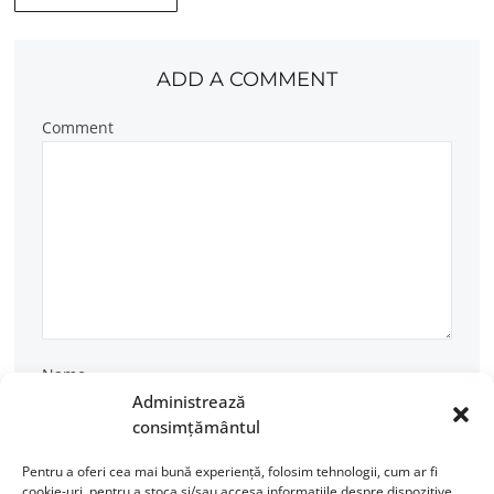
ADD A COMMENT
Comment
Name
Administrează
consimțământul
Pentru a oferi cea mai bună experiență, folosim tehnologii, cum ar fi
Email
cookie-uri, pentru a stoca și/sau accesa informațiile despre dispozitive.