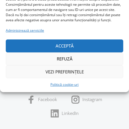
Consimțământul pentru aceste tehnologii ne permite să procesăm date,
cum ar fi comportamentul de navigare sau ID-uri unice pe acest site.
Dacă nu îți dai consimțământul sau îți retragi consimțământul dat poate
avea afecte negative asupra unor anumite funcționalități și funcții.
Administrează serviciile
ACCEPTĂ
REFUZĂ
VEZI PREFERINȚELE
URMĂREȘTE-MI ACTIVITATEA
Politică cookie-uri
Facebook
Instagram
LinkedIn