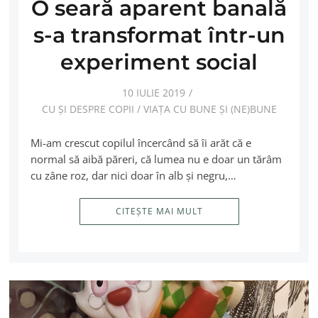
O seară aparent banală
s-a transformat într-un
experiment social
10 IULIE 2019
CU ȘI DESPRE COPII
/
VIAȚA CU BUNE ȘI (NE)BUNE
Mi-am crescut copilul încercând să îi arăt că e
normal să aibă păreri, că lumea nu e doar un tărâm
cu zâne roz, dar nici doar în alb şi negru,…
CITEȘTE MAI MULT