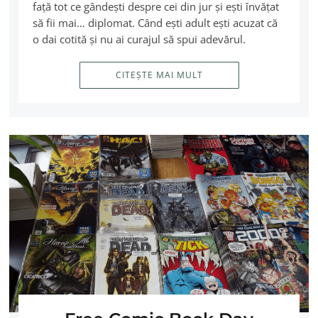
faţă tot ce gândeşti despre cei din jur şi eşti învăţat
să fii mai… diplomat. Când eşti adult eşti acuzat că
o dai cotită şi nu ai curajul să spui adevărul.
CITEȘTE MAI MULT