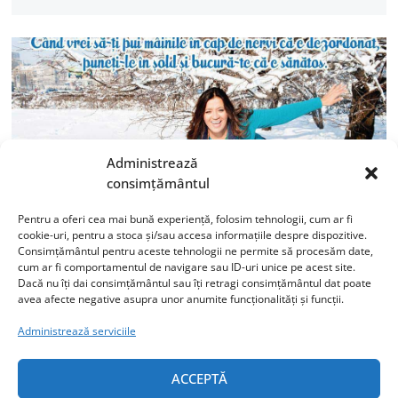
Administrează
consimțământul
Pentru a oferi cea mai bună experiență, folosim tehnologii, cum ar fi
cookie-uri, pentru a stoca și/sau accesa informațiile despre dispozitive.
Consimțământul pentru aceste tehnologii ne permite să procesăm date,
Cine vine la Campionatul de
cum ar fi comportamentul de navigare sau ID-uri unice pe acest site.
Dacă nu îți dai consimțământul sau îți retragi consimțământul dat poate
joacă?
avea afecte negative asupra unor anumite funcționalități și funcții.
Administrează serviciile
Sigur că noi, părinţii, suntem perfecţi. Sigur, le ştim
pe toate. Până devenim cu adevărat părinţi şi ne
trezim în braţe cu ghemotocul care urlă non-stop.
ACCEPTĂ
Şi asta este cea mai uşoară parte.