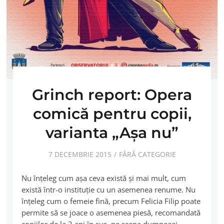
Grinch report: Opera
comică pentru copii,
varianta „Aşa nu”
7 DECEMBRIE 2015
FĂRĂ CATEGORIE
Nu înţeleg cum aşa ceva există şi mai mult, cum
există într-o instituţie cu un asemenea renume. Nu
înţeleg cum o femeie fină, precum Felicia Filip poate
permite să se joace o asemenea piesă, recomandată