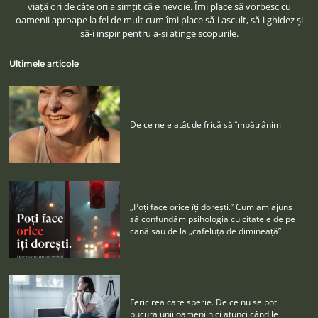
viaţă ori de câte ori a simţit că e nevoie. Îmi place să vorbesc cu
oamenii aproape la fel de mult cum îmi place să-i ascult, să-i ghidez şi
să-i inspir pentru a-şi atinge scopurile.
Ultimele articole
De ce ne e atât de frică să îmbătrânim
„Poţi face orice îţi doreşti.” Cum am ajuns
să confundăm psihologia cu citatele de pe
cană sau de la „cafeluţa de dimineaţă”
Fericirea care sperie. De ce nu se pot
bucura unii oameni nici atunci când le