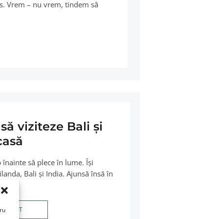
mos. Vrem – nu vrem, tindem să
ă viziteze Bali și
casă
înainte să plece în lume. Își
landa, Bali și India. Ajunsă însă în
AI MULT
tru