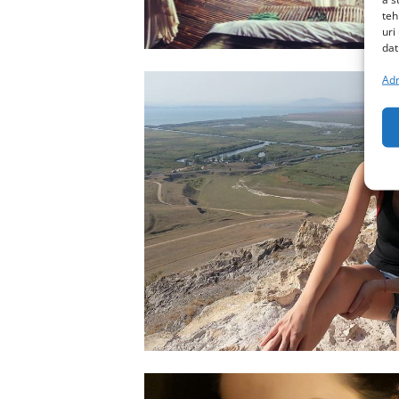
teh
uri
dat
Adm