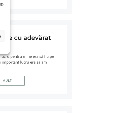
ID-
l
E
este cu adevărat
e?
lucru pentru mine era să fiu pe
i important lucru era să am
AI MULT