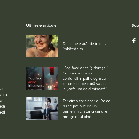
Ultimele articole
Sub
De ce ne e atât de frică să
îmbătrânim
„Poţi face orice îţi doreşti.”
Cum am ajuns să
confundăm psihologia cu
citatele de pe cană sau de
să
la „cafeluţa de dimineaţă”
ri a
cu
Fericirea care sperie. De ce
nu se pot bucura unii
ace
oameni nici atunci când le
a-şi
merge totul bine