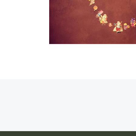
Navigare
în
articole