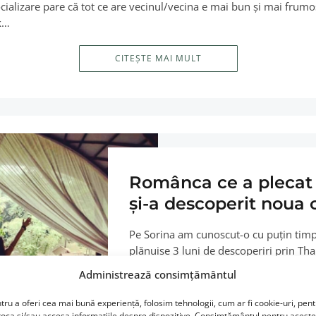
ocializare pare că tot ce are vecinul/vecina e mai bun şi mai fru
k…
CITEȘTE MAI MULT
Românca ce a plecat s
și-a descoperit noua 
Pe Sorina am cunoscut-o cu puțin timp 
plănuise 3 luni de descoperiri prin Thai
cea de-a doua destinație,…
Administrează consimțământul
CITEȘTE M
tru a oferi cea mai bună experiență, folosim tehnologii, cum ar fi cookie-uri, pen
toca și/sau accesa informațiile despre dispozitive. Consimțământul pentru aceste