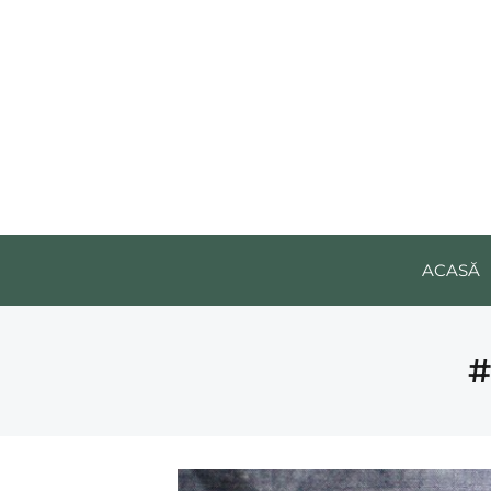
ACASĂ
#