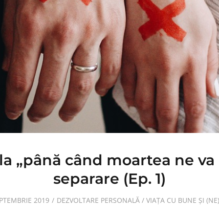
a „până când moartea ne va 
separare (Ep. 1)
EPTEMBRIE 2019
DEZVOLTARE PERSONALĂ
/
VIAȚA CU BUNE ȘI (N