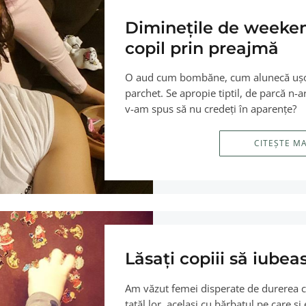
Dimineţile de weeken
copil prin preajmă
O aud cum bombăne, cum alunecă uşor d
parchet. Se apropie tiptil, de parcă n-
v-am spus să nu credeţi în aparenţe?
CITEȘTE M
Lăsaţi copiii să iubea
Am văzut femei disperate de durerea că 
tatăl lor, acelaşi cu bărbatul pe care ş