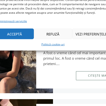
nologii ne permite să procesăm date, cum ar fi comportamentul de navigare sau 
 unice pe acest site. Dacă nu îți dai consimțământul sau îți retragi consimțământu
 poate avea afecte negative asupra unor anumite funcționalități și funcții.
inistrează serviciile
ACCEPTĂ
REFUZĂ
VEZI PREFERINȚEL
Tu cum descoperi ce 
important pentru tin
Politică cookie-uri
A fost o vreme când cel mai important 
primul loc. A fost o vreme când cel ma
prieteni….
CITEȘTE M