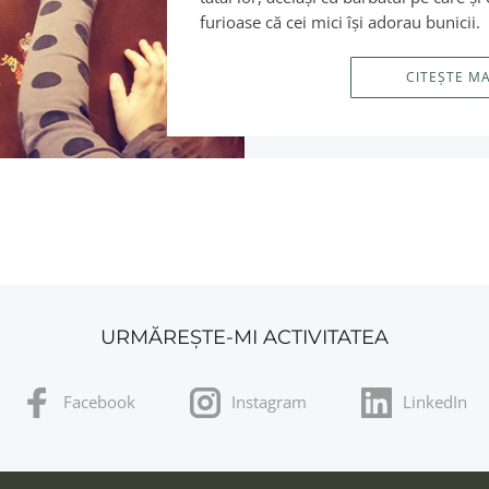
furioase că cei mici îşi adorau bunicii.
CITEȘTE M
URMĂREȘTE-MI ACTIVITATEA
Facebook
Instagram
LinkedIn