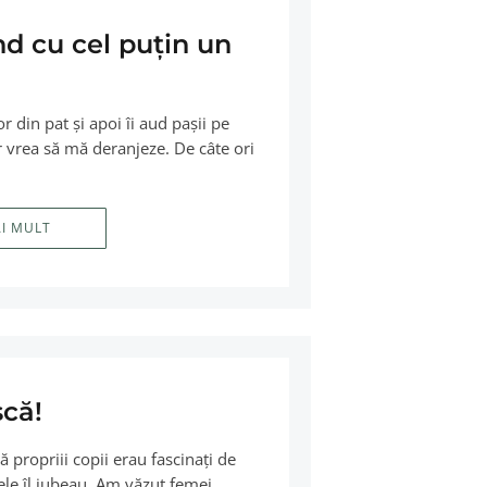
d cu cel puţin un
in pat şi apoi îi aud paşii pe
ar vrea să mă deranjeze. De câte ori
AI MULT
scă!
propriii copii erau fascinaţi de
i ele îl iubeau. Am văzut femei