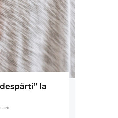
despărţi” la
E)BUNE