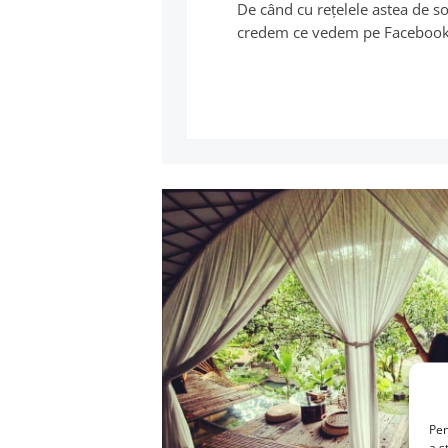
De când cu reţelele astea de s
credem ce vedem pe Faceboo
Pen
a s