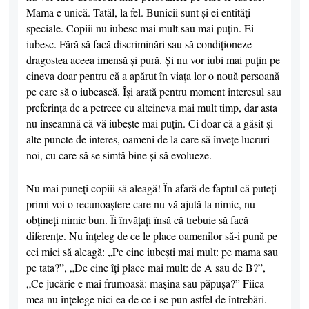
Mama e unică. Tatăl, la fel. Bunicii sunt şi ei entităţi
speciale. Copiii nu iubesc mai mult sau mai puţin. Ei
iubesc. Fără să facă discriminări sau să condiţioneze
dragostea aceea imensă şi pură. Şi nu vor iubi mai puţin pe
cineva doar pentru că a apărut în viaţa lor o nouă persoană
pe care să o iubească. Îşi arată pentru moment interesul sau
preferinţa de a petrece cu altcineva mai mult timp, dar asta
nu înseamnă că vă iubeşte mai puţin. Ci doar că a găsit şi
alte puncte de interes, oameni de la care să înveţe lucruri
noi, cu care să se simtă bine şi să evolueze.
Nu mai puneţi copiii să aleagă! În afară de faptul că puteţi
primi voi o recunoaştere care nu vă ajută la nimic, nu
obţineţi nimic bun. Îi învăţaţi însă că trebuie să facă
diferenţe. Nu înţeleg de ce le place oamenilor să-i pună pe
cei mici să aleagă: „Pe cine iubeşti mai mult: pe mama sau
pe tata?”, „De cine îţi place mai mult: de A sau de B?”,
„Ce jucărie e mai frumoasă: maşina sau păpuşa?” Fiica
mea nu înţelege nici ea de ce i se pun astfel de întrebări.