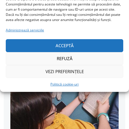
Consimțământul pentru aceste tehnologii ne permite să procesăm date,
cum ar fi comportamentul de navigare sau ID-uri unice pe acest site.
Dacă nu îți dai consimțământul sau îți retragi consimțământul dat poate
avea afecte negative asupra unor anumite funcționalități și funcții.
Administrează serviciile
ACCEPTĂ
Daţi cu pietre! Sau cu mărţişoare!
REFUZĂ
Mărţişoarele, între obligaţie şi aşteptări
nerealiste
VEZI PREFERINȚELE
Politică cookie-uri