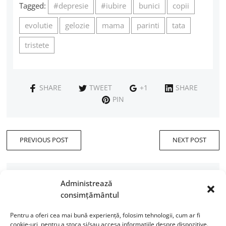
Tagged:
#depresie
#iubire
bunici
copii
evolutie
gelozie
mama
parinti
tata
tristete
SHARE
TWEET
+1
SHARE
PIN
PREVIOUS POST
NEXT POST
YOU MIGHT ALSO LIKE
Administrează
consimțământul
Pentru a oferi cea mai bună experiență, folosim tehnologii, cum ar fi
cookie-uri, pentru a stoca și/sau accesa informațiile despre dispozitive.