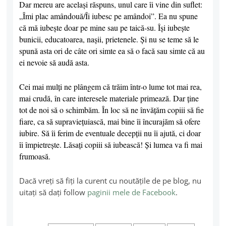
Dar mereu are acelaşi răspuns, unul care îi vine din suflet:
„Îmi plac amândouă/Îi iubesc pe amândoi”. Ea nu spune
că mă iubeşte doar pe mine sau pe taică-su. Îşi iubeşte
bunicii, educatoarea, naşii, prietenele. Şi nu se teme să le
spună asta ori de câte ori simte ea să o facă sau simte că au
ei nevoie să audă asta.
Cei mai mulţi ne plângem că trăim într-o lume tot mai rea,
mai crudă, în care interesele materiale primează. Dar ţine
tot de noi să o schimbăm. În loc să ne învăţăm copiii să fie
fiare, ca să supravieţuiască, mai bine îi încurajăm să ofere
iubire. Să îi ferim de eventuale decepţii nu îi ajută, ci doar
îi împietreşte. Lăsaţi copiii să iubească! Şi lumea va fi mai
frumoasă.
Dacă vreți să fiţi la curent cu noutățile de pe blog, nu
uitaţi să daţi follow
paginii mele de Facebook
.