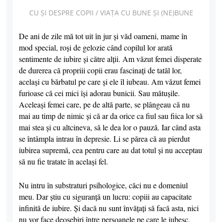
CU ȘI DESPRE COPII
/
VIAȚA CU BUNE ȘI (NE)BUNE
De ani de zile mă tot uit în jur şi văd oameni, mame în
mod special, roşi de gelozie când copilul lor arată
sentimente de iubire şi către alţii. Am văzut femei disperate
de durerea că propriii copii erau fascinaţi de tatăl lor,
acelaşi cu bărbatul pe care şi ele îl iubeau. Am văzut femei
furioase că cei mici îşi adorau bunicii. Sau mătuşile.
Aceleaşi femei care, pe de altă parte, se plângeau că nu
mai au timp de nimic şi că ar da orice ca fiul sau fiica lor să
mai stea şi cu altcineva, să le dea lor o pauză. Iar când asta
se întâmpla intrau în depresie. Li se părea că au pierdut
iubirea supremă, cea pentru care au dat totul şi nu acceptau
să nu fie tratate în acelaşi fel.
Nu intru în substraturi psihologice, căci nu e domeniul
meu. Dar ştiu cu siguranţă un lucru: copiii au capacitate
infinită de iubire. Şi dacă nu sunt învăţaţi să facă asta, nici
nu vor face deosebiri între persoanele pe care le iubesc.